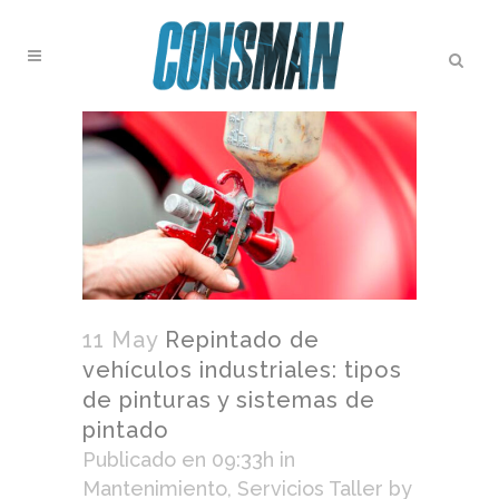
11 May
Repintado de
vehículos industriales: tipos
de pinturas y sistemas de
pintado
Publicado en 09:33h
in
Mantenimiento
,
Servicios Taller
by