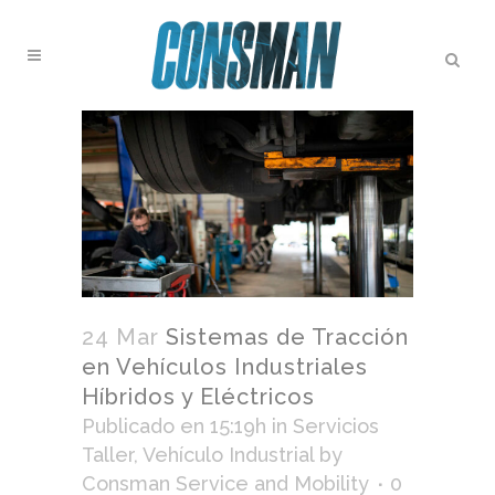
24 Mar
Sistemas de Tracción
en Vehículos Industriales
Híbridos y Eléctricos
Publicado en 15:19h
in
Servicios
Taller
,
Vehículo Industrial
by
Consman Service and Mobility
0